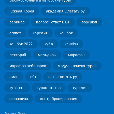
Экскурсионные и авторские туры
Южная Корея
академия Слетать.ру
вебинар
вопрос-ответ СБТ
воркшоп
египет
карелия
кешбэк
кешбэк 2022
куба
кэшбэк
лекторий
мальдивы
марафон
марафон вебинаров
модуль поиска туров
оман
сбт
сеть слетать.ру
турагент
турагентство
турслет
франшиза
центр бронирования
Яндекс Дзен