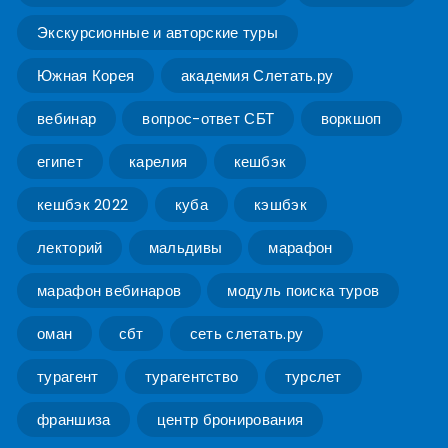
Экскурсионные и авторские туры
Южная Корея
академия Слетать.ру
вебинар
вопрос-ответ СБТ
воркшоп
египет
карелия
кешбэк
кешбэк 2022
куба
кэшбэк
лекторий
мальдивы
марафон
марафон вебинаров
модуль поиска туров
оман
сбт
сеть слетать.ру
турагент
турагентство
турслет
франшиза
центр бронирования