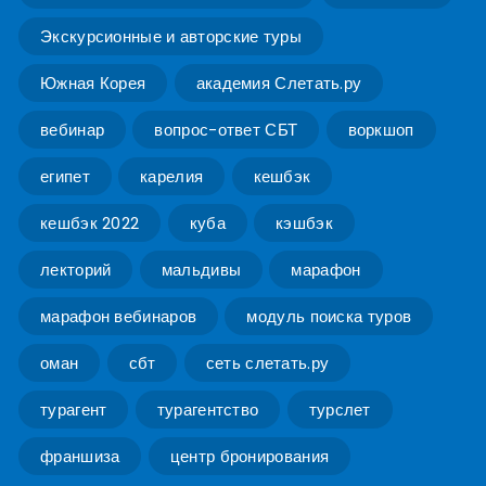
Экскурсионные и авторские туры
Южная Корея
академия Слетать.ру
вебинар
вопрос-ответ СБТ
воркшоп
египет
карелия
кешбэк
кешбэк 2022
куба
кэшбэк
лекторий
мальдивы
марафон
марафон вебинаров
модуль поиска туров
оман
сбт
сеть слетать.ру
турагент
турагентство
турслет
франшиза
центр бронирования