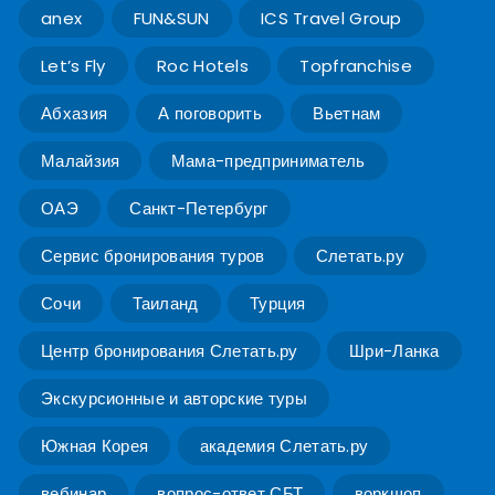
anex
FUN&SUN
ICS Travel Group
Let’s Fly
Roc Hotels
Topfranchise
Абхазия
А поговорить
Вьетнам
Малайзия
Мама-предприниматель
ОАЭ
Санкт-Петербург
Сервис бронирования туров
Слетать.ру
Сочи
Таиланд
Турция
Центр бронирования Слетать.ру
Шри-Ланка
Экскурсионные и авторские туры
Южная Корея
академия Слетать.ру
вебинар
вопрос-ответ СБТ
воркшоп