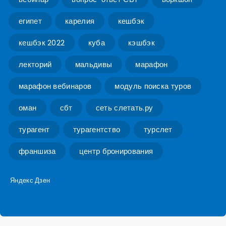
египет
карелия
кешбэк
кешбэк 2022
куба
кэшбэк
лекторий
мальдивы
марафон
марафон вебинаров
модуль поиска туров
оман
сбт
сеть слетать.ру
турагент
турагентство
турслет
франшиза
центр бронирования
Яндекс Дзен