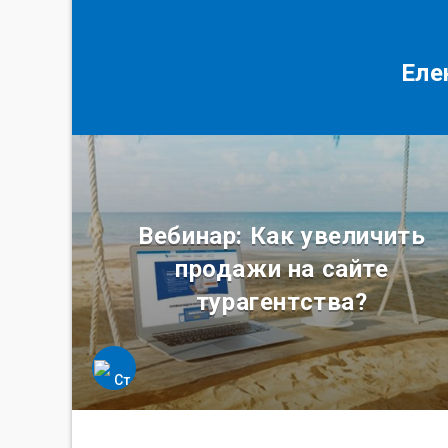
Еле
Вебинар: Как увеличить
продажи на сайте
турагентства?