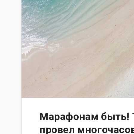
Марафонам быть! Т
провел многочасо