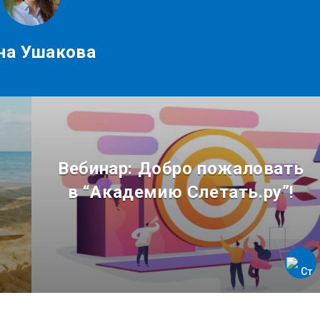
на Ушакова
Вебинар: Добро пожаловать
в “Академию Слетать.ру”!