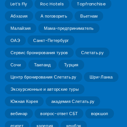
Let’s Fly
Roc Hotels
Topfranchise
Абхазия
А поговорить
Вьетнам
Малайзия
Мама-предприниматель
ОАЭ
Санкт-Петербург
Сервис бронирования туров
Слетать.ру
Сочи
Таиланд
Турция
Центр бронирования Слетать.ру
Шри-Ланка
Экскурсионные и авторские туры
Южная Корея
академия Слетать.ру
вебинар
вопрос-ответ СБТ
воркшоп
египет
карелия
кешбэк