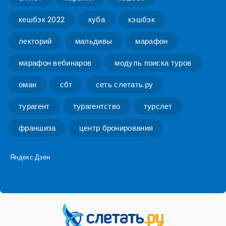
кешбэк 2022
куба
кэшбэк
лекторий
мальдивы
марафон
марафон вебинаров
модуль поиска туров
оман
сбт
сеть слетать.ру
турагент
турагентство
турслет
франшиза
центр бронирования
Яндекс Дзен