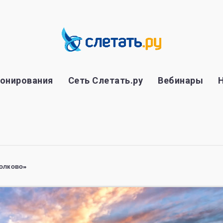
ронирования
Сеть Слетать.ру
Вебинары
колково»