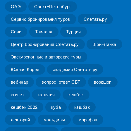
ОАЭ
Санкт-Петербург
Сервис бронирования туров
Слетать.ру
Сочи
Таиланд
Турция
Центр бронирования Слетать.ру
Шри-Ланка
Экскурсионные и авторские туры
Южная Корея
академия Слетать.ру
вебинар
вопрос-ответ СБТ
воркшоп
египет
карелия
кешбэк
кешбэк 2022
куба
кэшбэк
лекторий
мальдивы
марафон