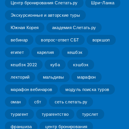
Центр бронирования Слетать.ру
Шри-Ланка
Экскурсионные и авторские туры
Южная Корея
академия Слетать.ру
вебинар
вопрос-ответ СБТ
воркшоп
египет
карелия
кешбэк
кешбэк 2022
куба
кэшбэк
лекторий
мальдивы
марафон
марафон вебинаров
модуль поиска туров
оман
сбт
сеть слетать.ру
турагент
турагентство
турслет
франшиза
центр бронирования