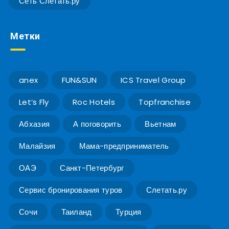
Сеть Слетать.ру
Метки
anex
FUN&SUN
ICS Travel Group
Let’s Fly
Roc Hotels
Topfranchise
Абхазия
А поговорить
Вьетнам
Малайзия
Мама-предприниматель
ОАЭ
Санкт-Петербург
Сервис бронирования туров
Слетать.ру
Сочи
Таиланд
Турция