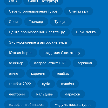
ОАЭ
Санкт-Петербург
Сервис бронирования туров
Слетать.ру
Сочи
Таиланд
Турция
Центр бронирования Слетать.ру
Шри-Ланка
Экскурсионные и авторские туры
Южная Корея
академия Слетать.ру
вебинар
вопрос-ответ СБТ
воркшоп
египет
карелия
кешбэк
кешбэк 2022
куба
кэшбэк
лекторий
мальдивы
марафон
марафон вебинаров
модуль поиска туров