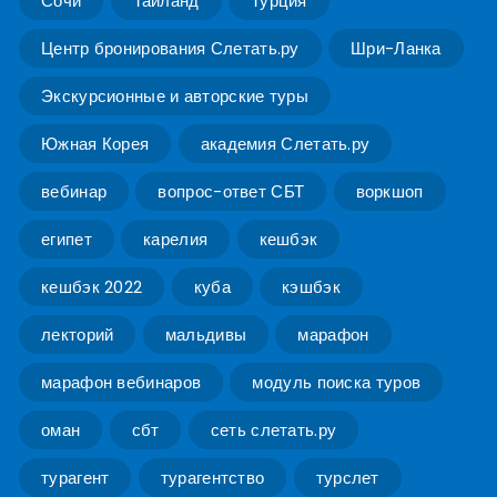
Сочи
Таиланд
Турция
Центр бронирования Слетать.ру
Шри-Ланка
Экскурсионные и авторские туры
Южная Корея
академия Слетать.ру
вебинар
вопрос-ответ СБТ
воркшоп
египет
карелия
кешбэк
кешбэк 2022
куба
кэшбэк
лекторий
мальдивы
марафон
марафон вебинаров
модуль поиска туров
оман
сбт
сеть слетать.ру
турагент
турагентство
турслет