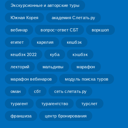
Экскурсионные и авторские туры
Южная Корея
академия Слетать.ру
вебинар
вопрос-ответ СБТ
воркшоп
египет
карелия
кешбэк
кешбэк 2022
куба
кэшбэк
лекторий
мальдивы
марафон
марафон вебинаров
модуль поиска туров
оман
сбт
сеть слетать.ру
турагент
турагентство
турслет
франшиза
центр бронирования