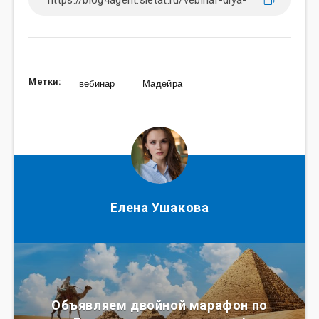
Метки:
вебинар
Мадейра
Елена Ушакова
Объявляем двойной марафон по