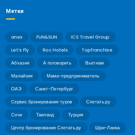
Метки
anex
FUN&SUN
ICS Travel Group
Let’s Fly
Roc Hotels
Topfranchise
Абхазия
А поговорить
Вьетнам
Малайзия
Мама-предприниматель
ОАЭ
Санкт-Петербург
Сервис бронирования туров
Слетать.ру
Сочи
Таиланд
Турция
Центр бронирования Слетать.ру
Шри-Ланка