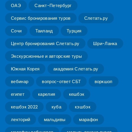
ОАЭ
Санкт-Петербург
Сервис бронирования туров
Слетать.ру
Сочи
Таиланд
Турция
Центр бронирования Слетать.ру
Шри-Ланка
Экскурсионные и авторские туры
Южная Корея
академия Слетать.ру
вебинар
вопрос-ответ СБТ
воркшоп
египет
карелия
кешбэк
кешбэк 2022
куба
кэшбэк
лекторий
мальдивы
марафон