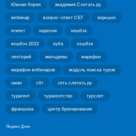
Южная Корея
академия Слетать.ру
вебинар
вопрос-ответ СБТ
воркшоп
египет
карелия
кешбэк
кешбэк 2022
куба
кэшбэк
лекторий
мальдивы
марафон
марафон вебинаров
модуль поиска туров
оман
сбт
сеть слетать.ру
турагент
турагентство
турслет
франшиза
центр бронирования
Яндекс Дзен