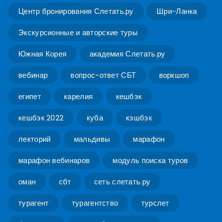
Центр бронирования Слетать.ру
Шри-Ланка
Экскурсионные и авторские туры
Южная Корея
академия Слетать.ру
вебинар
вопрос-ответ СБТ
воркшоп
египет
карелия
кешбэк
кешбэк 2022
куба
кэшбэк
лекторий
мальдивы
марафон
марафон вебинаров
модуль поиска туров
оман
сбт
сеть слетать.ру
турагент
турагентство
турслет