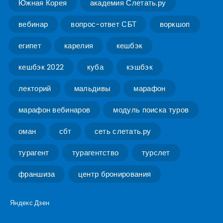
Южная Корея
академия Слетать.ру
вебинар
вопрос-ответ СБТ
воркшоп
египет
карелия
кешбэк
кешбэк 2022
куба
кэшбэк
лекторий
мальдивы
марафон
марафон вебинаров
модуль поиска туров
оман
сбт
сеть слетать.ру
турагент
турагентство
турслет
франшиза
центр бронирования
Яндекс Дзен