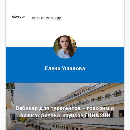
Метки:
сеть слетать.ру
Елена Ушакова
Вебинар для турагентов – говорим о
фишках речных круизов FUN&SUN