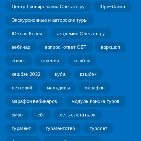
Центр бронирования Слетать.ру
Шри-Ланка
Экскурсионные и авторские туры
Южная Корея
академия Слетать.ру
вебинар
вопрос-ответ СБТ
воркшоп
египет
карелия
кешбэк
кешбэк 2022
куба
кэшбэк
лекторий
мальдивы
марафон
марафон вебинаров
модуль поиска туров
оман
сбт
сеть слетать.ру
турагент
турагентство
турслет