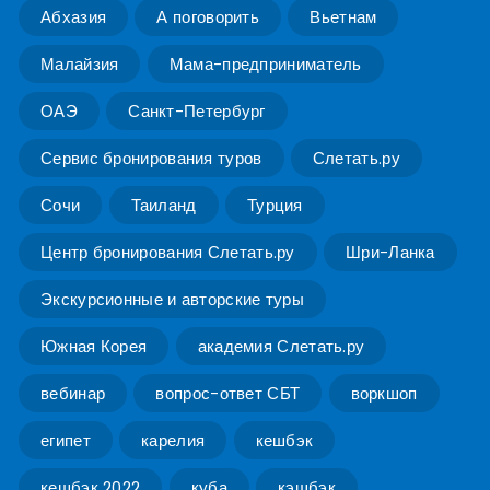
Абхазия
А поговорить
Вьетнам
Малайзия
Мама-предприниматель
ОАЭ
Санкт-Петербург
Сервис бронирования туров
Слетать.ру
Сочи
Таиланд
Турция
Центр бронирования Слетать.ру
Шри-Ланка
Экскурсионные и авторские туры
Южная Корея
академия Слетать.ру
вебинар
вопрос-ответ СБТ
воркшоп
египет
карелия
кешбэк
кешбэк 2022
куба
кэшбэк